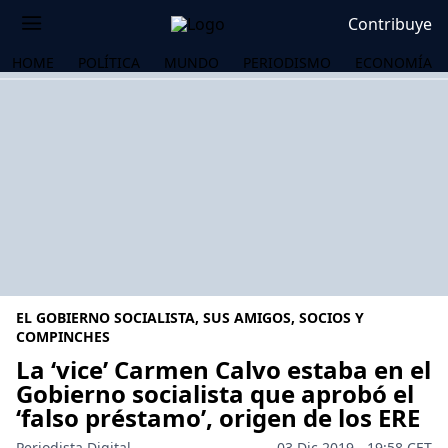
Contribuye
HOME
POLÍTICA
MUNDO
PERIODISMO
ECONOMÍA
EL GOBIERNO SOCIALISTA, SUS AMIGOS, SOCIOS Y
COMPINCHES
La ‘vice’ Carmen Calvo estaba en el
Gobierno socialista que aprobó el
OS
‘falso préstamo’, origen de los ERE
Periodista Digital
03 Dic 2019 - 19:58 CET