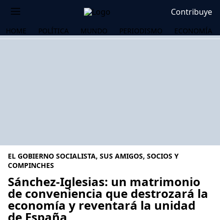
Contribuye
HOME
POLÍTICA
MUNDO
PERIODISMO
ECONOMÍA
EL GOBIERNO SOCIALISTA, SUS AMIGOS, SOCIOS Y
COMPINCHES
Sánchez-Iglesias: un matrimonio
de conveniencia que destrozará la
OS
economía y reventará la unidad
de España