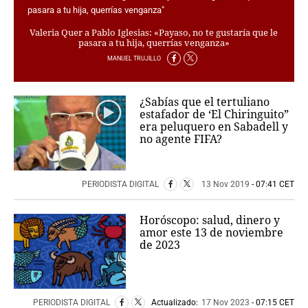
Valeria Quer a Pablo Iglesias: «Payaso, no te gustaría que le
pasara a tu hija, querrías venganza»
MANUEL TRUJILLO
¿Sabías que el tertuliano
estafador de ‘El Chiringuito”
era peluquero en Sabadell y
no agente FIFA?
PERIODISTA DIGITAL
13 Nov 2019
- 07:41 CET
Horóscopo: salud, dinero y
amor este 13 de noviembre
de 2023
PERIODISTA DIGITAL
Actualizado:
17 Nov 2023
- 07:15 CET