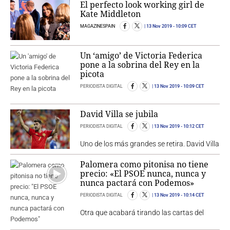
El perfecto look working girl de
Kate Middleton
MAGAZINESPAIN
13 Nov 2019
- 10:09 CET
Un ‘amigo’ de Victoria Federica
pone a la sobrina del Rey en la
picota
PERIODISTA DIGITAL
13 Nov 2019
- 10:09 CET
David Villa se jubila
PERIODISTA DIGITAL
13 Nov 2019
- 10:12 CET
Uno de los más grandes se retira. David Villa
Palomera como pitonisa no tiene
precio: «El PSOE nunca, nunca y
nunca pactará con Podemos»
PERIODISTA DIGITAL
13 Nov 2019
- 10:14 CET
Otra que acabará tirando las cartas del