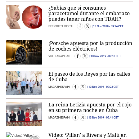
¿Sabías que si consumes
paracetamol durante el embarazo
puedes tener niños con TDAH?
PERIODISTA DIGITAL
13 Nov 2019
- 09:14 CET
¡Porsche apuesta por la producción
de coches eléctricos!
VUELTARAPIDAGT
13 Nov 2019
- 09:18 CET
El paseo de los Reyes por las calles
de Cuba
MAGAZINESPAIN
13 Nov 2019
- 09:23 CET
La reina Letizia apuesta por el rojo
en su primera noche en Cuba
MAGAZINESPAIN
13 Nov 2019
- 09:41 CET
Vídeo: ‘Pillan’ a Rivera y Malú en