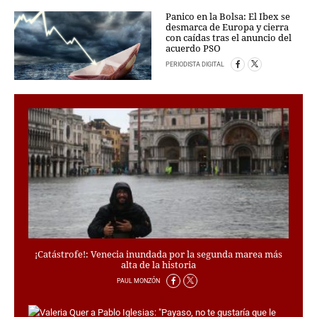
PERSONAJES
Panico en la Bolsa: El Ibex se
ORGANISMOS
desmarca de Europa y cierra
con caídas tras el anuncio del
LUGARES
acuerdo PSO
AUTORES
PERIODISTA DIGITAL
HEMEROTECA
SERVICIOS
OFERTAS
CLUB PD
ENLACES
MEDIOS
MÁS SERVICIOS
EDICIONES
¡Catástrofe!: Venecia inundada por la segunda marea más
AMÉRICA
alta de la historia
ESPAÑA
PAUL MONZÓN