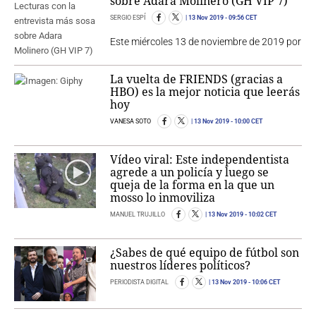
sobre Adara Molinero (GH VIP 7)
SERGIO ESPÍ
13 Nov 2019
- 09:56 CET
Este miércoles 13 de noviembre de 2019 por
La vuelta de FRIENDS (gracias a
HBO) es la mejor noticia que leerás
hoy
VANESA SOTO
13 Nov 2019
- 10:00 CET
Vídeo viral: Este independentista
agrede a un policía y luego se
queja de la forma en la que un
mosso lo inmoviliza
MANUEL TRUJILLO
13 Nov 2019
- 10:02 CET
¿Sabes de qué equipo de fútbol son
nuestros líderes políticos?
PERIODISTA DIGITAL
13 Nov 2019
- 10:06 CET