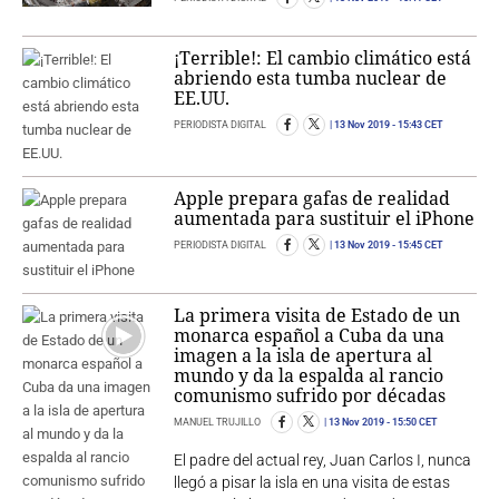
¡Terrible!: El cambio climático está
abriendo esta tumba nuclear de
EE.UU.
PERIODISTA DIGITAL
13 Nov 2019
- 15:43 CET
Apple prepara gafas de realidad
aumentada para sustituir el iPhone
PERIODISTA DIGITAL
13 Nov 2019
- 15:45 CET
La primera visita de Estado de un
monarca español a Cuba da una
imagen a la isla de apertura al
mundo y da la espalda al rancio
comunismo sufrido por décadas
MANUEL TRUJILLO
13 Nov 2019
- 15:50 CET
El padre del actual rey, Juan Carlos I, nunca
llegó a pisar la isla en una visita de estas