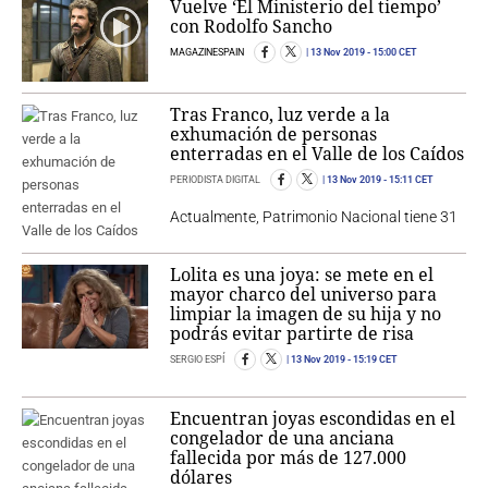
Vuelve ‘El Ministerio del tiempo’
con Rodolfo Sancho
MAGAZINESPAIN
13 Nov 2019
- 15:00 CET
Tras Franco, luz verde a la
exhumación de personas
enterradas en el Valle de los Caídos
PERIODISTA DIGITAL
13 Nov 2019
- 15:11 CET
Actualmente, Patrimonio Nacional tiene 31
Lolita es una joya: se mete en el
mayor charco del universo para
limpiar la imagen de su hija y no
podrás evitar partirte de risa
SERGIO ESPÍ
13 Nov 2019
- 15:19 CET
Encuentran joyas escondidas en el
congelador de una anciana
fallecida por más de 127.000
dólares