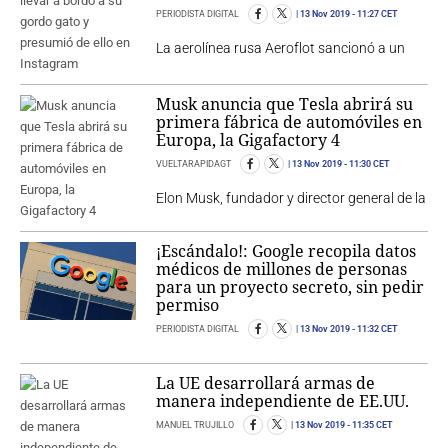
PERIODISTA DIGITAL
13 Nov 2019
- 11:27 CET
La aerolínea rusa Aeroflot sancionó a un
Musk anuncia que Tesla abrirá su
primera fábrica de automóviles en
Europa, la Gigafactory 4
VUELTARAPIDAGT
13 Nov 2019
- 11:30 CET
Elon Musk, fundador y director general de la
¡Escándalo!: Google recopila datos
médicos de millones de personas
para un proyecto secreto, sin pedir
permiso
PERIODISTA DIGITAL
13 Nov 2019
- 11:32 CET
La UE desarrollará armas de
manera independiente de EE.UU.
MANUEL TRUJILLO
13 Nov 2019
- 11:35 CET