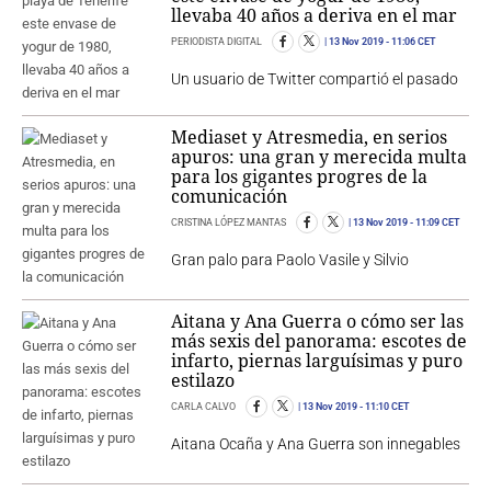
llevaba 40 años a deriva en el mar
PERIODISTA DIGITAL
13 Nov 2019
- 11:06 CET
Un usuario de Twitter compartió el pasado
Mediaset y Atresmedia, en serios
apuros: una gran y merecida multa
para los gigantes progres de la
comunicación
CRISTINA LÓPEZ MANTAS
13 Nov 2019
- 11:09 CET
Gran palo para Paolo Vasile y Silvio
Aitana y Ana Guerra o cómo ser las
más sexis del panorama: escotes de
infarto, piernas larguísimas y puro
estilazo
CARLA CALVO
13 Nov 2019
- 11:10 CET
Aitana Ocaña y Ana Guerra son innegables