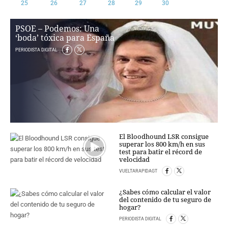
25
26
27
28
29
30
CRIMEN Y CASTIGO
PSOE – Podemos: Una
MOTOR
‘boda’ tóxica para España
RELIGION
PERIODISTA DIGITAL
TRAVELLERS
EXPERTOS
GASTRONOMÍA
SALUD
ESCAPARATE
24X7
LA RETAGUARDIA
El Bloodhound LSR consigue
LA BURBUJA
superar los 800 km/h en sus
test para batir el récord de
velocidad
DIRECTORIOS
VUELTARAPIDAGT
LO ÚLTIMO
¿Sabes cómo calcular el valor
BLOGS
del contenido de tu seguro de
VÍDEOS
hogar?
TEMAS
PERIODISTA DIGITAL