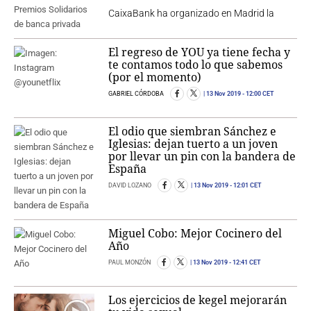
CaixaBank ha organizado en Madrid la
El regreso de YOU ya tiene fecha y
te contamos todo lo que sabemos
(por el momento)
GABRIEL CÓRDOBA
13 Nov 2019
- 12:00 CET
El odio que siembran Sánchez e
Iglesias: dejan tuerto a un joven
por llevar un pin con la bandera de
España
DAVID LOZANO
13 Nov 2019
- 12:01 CET
Miguel Cobo: Mejor Cocinero del
Año
PAUL MONZÓN
13 Nov 2019
- 12:41 CET
Los ejercicios de kegel mejorarán