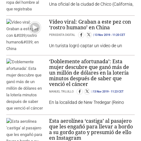
Una oficial de la ciudad de Chico (California,
Vídeo viral: Graban a este pez con
‘rostro humano’ en China
PERIODISTA DIGITAL
13 Nov 2019
- 11:20 CET
Un turista logró captar un video de un
‘Doblemente afortunada’: Esta
mujer descubre que ganó más de
un millón de dólares en la lotería
minutos después de saber que
venció el cáncer
MANUEL TRUJILLO
13 Nov 2019
- 11:23 CET
En la localidad de New Tredegar (Reino
Esta aerolínea ‘castiga’ al pasajero
que les engañó para llevar a bordo
a su gordo gato y presumió de ello
en Instagram