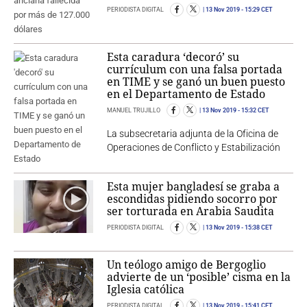
PERIODISTA DIGITAL
13 Nov 2019
- 15:29 CET
Esta caradura ‘decoró’ su
currículum con una falsa portada
en TIME y se ganó un buen puesto
en el Departamento de Estado
MANUEL TRUJILLO
13 Nov 2019
- 15:32 CET
La subsecretaria adjunta de la Oficina de
Operaciones de Conflicto y Estabilización
Esta mujer bangladesí se graba a
escondidas pidiendo socorro por
ser torturada en Arabia Saudita
PERIODISTA DIGITAL
13 Nov 2019
- 15:38 CET
Un teólogo amigo de Bergoglio
advierte de un ‘posible’ cisma en la
Iglesia católica
PERIODISTA DIGITAL
13 Nov 2019
- 15:41 CET