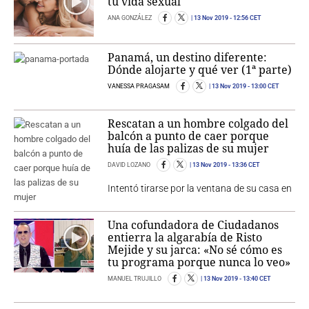
tu vida sexual
ANA GONZÁLEZ
13 Nov 2019
- 12:56 CET
Panamá, un destino diferente:
Dónde alojarte y qué ver (1ª parte)
VANESSA PRAGASAM
13 Nov 2019
- 13:00 CET
Rescatan a un hombre colgado del
balcón a punto de caer porque
huía de las palizas de su mujer
DAVID LOZANO
13 Nov 2019
- 13:36 CET
Intentó tirarse por la ventana de su casa en
Una cofundadora de Ciudadanos
entierra la algarabía de Risto
Mejide y su jarca: «No sé cómo es
tu programa porque nunca lo veo»
MANUEL TRUJILLO
13 Nov 2019
- 13:40 CET