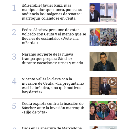
¡Miserable! Javier Ruiz, más
manipulador que nunca, pone a su
audiencia las imágenes de ‘cuatro’
marroquís colándose en Ceuta
Pedro Sánchez presume de estar
volcado con Ceuta y el meneo que se
lleva es de escándalo: «¡Vete a la
m*erda!»
Naranjo advierte de la nueva
trampa que prepara Sánchez
durante vacaciones: urnas y miedo
Vicente Vallés lo clava con la
invasión de Ceuta: «La pregunta no
es si habrá otra, sino qué motivos
hay detrás»
Ceuta explota contra la inacción de
Sánchez ante la invasión marroquí:
«Hijo de p*ta»
Caos en la apertura de Mercadona