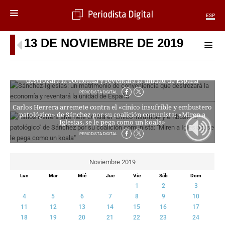
ESP
13 DE NOVIEMBRE DE 2019
MENÚ
SECCIONES
Sánchez-Iglesias: un matrimonio de conveniencia que
POLÍTICA
destrozará la economía y reventará la unidad de España
MUNDO
PERIODISTA DIGITAL
PERIODISMO
Carlos Herrera arremete contra el «cínico insufrible y embustero
patológico» de Sánchez por su coalición comunista: «Miren a
ECONOMÍA
Iglesias, se le pega como un koala»
DEPORTES
PERIODISTA DIGITAL
CIENCIA
TECNOLOGÍA
Noviembre 2019
CULTURA
Lun
Mar
Mié
Jue
Vie
Sáb
Dom
TELEVISIÓN
1
2
3
GENTE
4
5
6
7
8
9
10
MAGAZINE
11
12
13
14
15
16
17
18
19
20
21
22
23
24
OTRAS WEBS