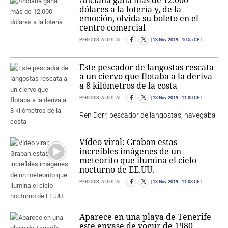
Anciana gana más de 12.000
dólares a la lotería y, de la
emoción, olvida su boleto en el
centro comercial
PERIODISTA DIGITAL
13 Nov 2019
- 10:55 CET
Este pescador de langostas rescata
a un ciervo que flotaba a la deriva
a 8 kilómetros de la costa
PERIODISTA DIGITAL
13 Nov 2019
- 11:00 CET
Ren Dorr, pescador de langostas, navegaba
Vídeo viral: Graban estas
increíbles imágenes de un
meteorito que ilumina el cielo
nocturno de EE.UU.
PERIODISTA DIGITAL
13 Nov 2019
- 11:03 CET
Aparece en una playa de Tenerife
este envase de yogur de 1980,