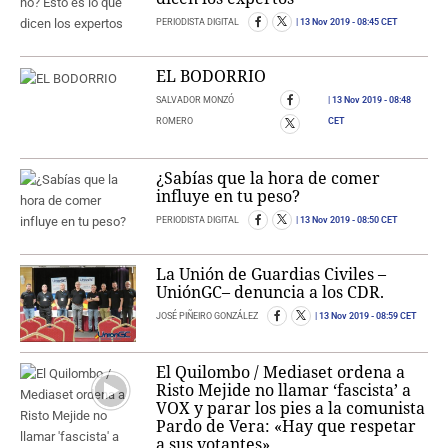
PERIODISTA DIGITAL
13 Nov 2019
- 08:45 CET
EL BODORRIO
SALVADOR MONZÓ
13 Nov 2019
- 08:48
ROMERO
CET
¿Sabías que la hora de comer
influye en tu peso?
PERIODISTA DIGITAL
13 Nov 2019
- 08:50 CET
La Unión de Guardias Civiles –
UniónGC– denuncia a los CDR.
JOSÉ PIÑEIRO GONZÁLEZ
13 Nov 2019
- 08:59 CET
El Quilombo / Mediaset ordena a
Risto Mejide no llamar ‘fascista’ a
VOX y parar los pies a la comunista
Pardo de Vera: «Hay que respetar
a sus votantes»