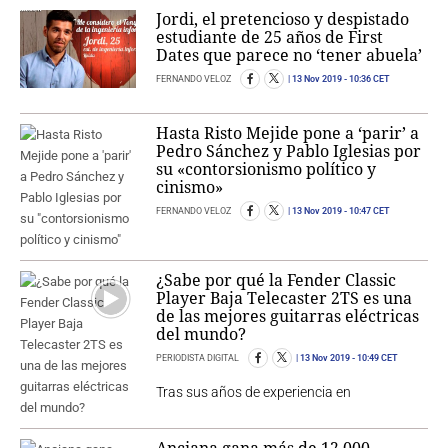
Jordi, el pretencioso y despistado
estudiante de 25 años de First
Dates que parece no ‘tener abuela’
FERNANDO VELOZ
13 Nov 2019
- 10:36 CET
Hasta Risto Mejide pone a ‘parir’ a
Pedro Sánchez y Pablo Iglesias por
su «contorsionismo político y
cinismo»
FERNANDO VELOZ
13 Nov 2019
- 10:47 CET
¿Sabe por qué la Fender Classic
Player Baja Telecaster 2TS es una
de las mejores guitarras eléctricas
del mundo?
PERIODISTA DIGITAL
13 Nov 2019
- 10:49 CET
Tras sus años de experiencia en