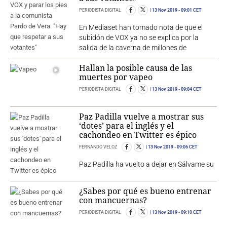
PERIODISTA DIGITAL
13 Nov 2019
- 09:01 CET
En Mediaset han tomado nota de que el
subidón de VOX ya no se explica por la
salida de la caverna de millones de
Hallan la posible causa de las
muertes por vapeo
PERIODISTA DIGITAL
13 Nov 2019
- 09:04 CET
Paz Padilla vuelve a mostrar sus
‘dotes’ para el inglés y el
cachondeo en Twitter es épico
FERNANDO VELOZ
13 Nov 2019
- 09:06 CET
Paz Padilla ha vuelto a dejar en Sálvame su
¿Sabes por qué es bueno entrenar
con mancuernas?
PERIODISTA DIGITAL
13 Nov 2019
- 09:10 CET