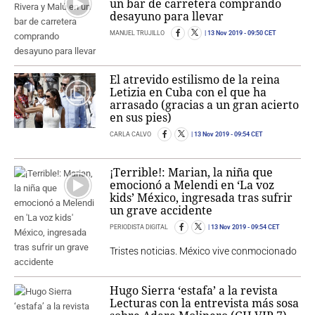
un bar de carretera comprando
desayuno para llevar
MANUEL TRUJILLO
13 Nov 2019
- 09:50 CET
El atrevido estilismo de la reina
Letizia en Cuba con el que ha
arrasado (gracias a un gran acierto
en sus pies)
CARLA CALVO
13 Nov 2019
- 09:54 CET
¡Terrible!: Marian, la niña que
emocionó a Melendi en ‘La voz
kids’ México, ingresada tras sufrir
un grave accidente
PERIODISTA DIGITAL
13 Nov 2019
- 09:54 CET
Tristes noticias. México vive conmocionado
Hugo Sierra ‘estafa’ a la revista
Lecturas con la entrevista más sosa