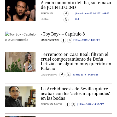
A cada momento del día, su temazo
de JOHN LEGEND
PERIODISTA
Actualizado:
09 Jul 2021
- 08:09
DIGITAL
CET
«Toy Boy» – Capítulo 8
MAGAZINESPAIN
13 Nov 2019
- 14:00 CET
Terremoto en Casa Real: filtran el
cruel comportamiento de Doña
Letizia con alguien muy querido en
Palacio
DAVID LOZANO
13 Nov 2019
- 14:30 CET
La Archidiócesis de Sevilla quiere
acabar con los ‘actos inapropiados’
en las bodas
PERIODISTA DIGITAL
13 Nov 2019
- 14:36 CET