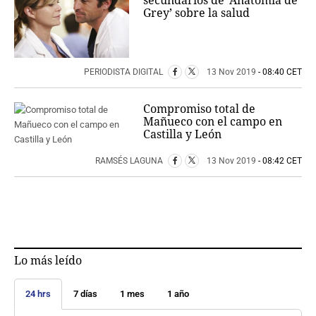
secundarios de ‘Anatomía de
Grey’ sobre la salud
PERIODISTA DIGITAL
13 Nov 2019
- 08:40 CET
Compromiso total de
Mañueco con el campo en
Castilla y León
RAMSÉS LAGUNA
13 Nov 2019
- 08:42 CET
Lo más leído
24 hrs
7 días
1 mes
1 año