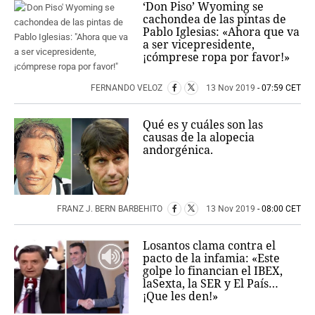
‘Don Piso’ Wyoming se
cachondea de las pintas de
Pablo Iglesias: «Ahora que va
a ser vicepresidente,
¡cómprese ropa por favor!»
FERNANDO VELOZ
13 Nov 2019
- 07:59 CET
Qué es y cuáles son las
causas de la alopecia
andorgénica.
FRANZ J. BERN BARBEHITO
13 Nov 2019
- 08:00 CET
Losantos clama contra el
pacto de la infamia: «Este
golpe lo financian el IBEX,
laSexta, la SER y El País…
¡Que les den!»