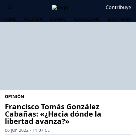
Contribuye
HOME
POLÍTICA
MUNDO
PERIODISMO
ECONOMÍA
OPINIÓN
Francisco Tomás González
Cabañas: «¿Hacia dónde la
libertad avanza?»
OS
06 Jun 2022 - 11:07 CET