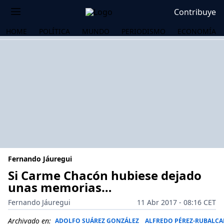
Contribuye
HOME
POLÍTICA
MUNDO
PERIODISMO
ECONOMÍA
Fernando Jáuregui
Si Carme Chacón hubiese dejado
unas memorias…
OS
Fernando Jáuregui
11 Abr 2017 - 08:16 CET
Archivado en:
ADOLFO SUÁREZ GONZÁLEZ
ALFREDO PÉREZ-RUBALCA