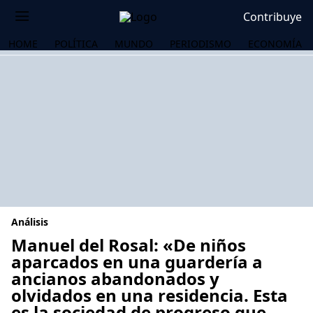
Contribuye
HOME
POLÍTICA
MUNDO
PERIODISMO
ECONOMÍA
Análisis
Manuel del Rosal: «De niños
aparcados en una guardería a
ancianos abandonados y
OS
olvidados en una residencia. Esta
es la sociedad de progreso que