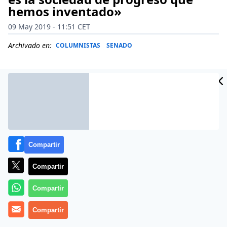
hemos inventado»
09 May 2019 - 11:51 CET
Archivado en:
COLUMNISTAS
SENADO
Compartir
Compartir
Compartir
«Así será el principio y el fin de vuestras vidas, si esta
Compartir
sociedad de progreso y avances tecnológicos nunca