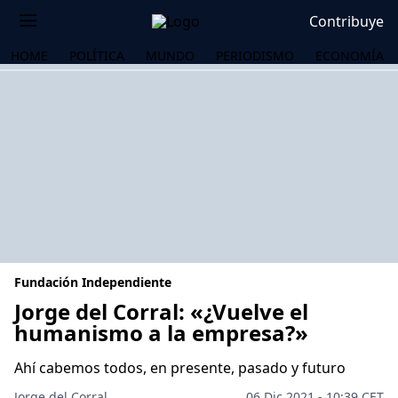
Contribuye
HOME
POLÍTICA
MUNDO
PERIODISMO
ECONOMÍA
Fundación Independiente
Jorge del Corral: «¿Vuelve el
humanismo a la empresa?»
OS
Ahí cabemos todos, en presente, pasado y futuro
Jorge del Corral
06 Dic 2021 - 10:39 CET