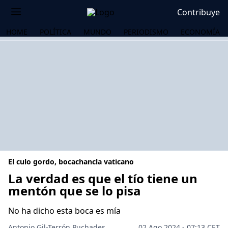
Contribuye
HOME
POLÍTICA
MUNDO
PERIODISMO
ECONOMÍA
El culo gordo, bocachancla vaticano
La verdad es que el tío tiene un
mentón que se lo pisa
OS
No ha dicho esta boca es mía
Antonio Gil-Terrón Puchades
02 Ago 2024 - 07:13 CET