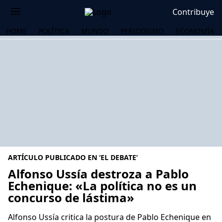
Contribuye
HOME
POLÍTICA
MUNDO
PERIODISMO
ECONOMÍA
ARTÍCULO PUBLICADO EN ‘EL DEBATE’
Alfonso Ussía destroza a Pablo
Echenique: «La política no es un
concurso de lástima»
OS
Alfonso Ussía critica la postura de Pablo Echenique en