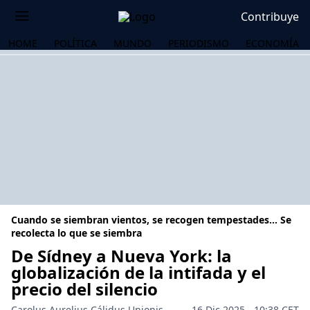
Contribuye
HOME
POLÍTICA
MUNDO
PERIODISMO
ECONOMÍA
Cuando se siembran vientos, se recogen tempestades… Se
recolecta lo que se siembra
De Sídney a Nueva York: la
globalización de la intifada y el
OS
precio del silencio
Carolus Aurelius Cálidus Unionis
16 Dic 2025 - 10:38 CET