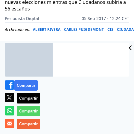
nuevas elecciones mientras que Ciudadanos subiría a
56 escaños
Periodista Digital
05 Sep 2017 - 12:24 CET
Archivado en:
ALBERT RIVERA
CARLES PUIGDEMONT
CIS
CIUDAD
Compartir
Compartir
Compartir
Más información
Compartir