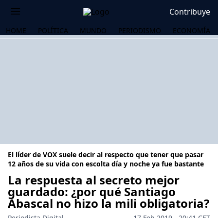
Contribuye
HOME
POLÍTICA
MUNDO
PERIODISMO
ECONOMÍA
El líder de VOX suele decir al respecto que tener que pasar
12 años de su vida con escolta día y noche ya fue bastante
La respuesta al secreto mejor
guardado: ¿por qué Santiago
OS
Abascal no hizo la mili obligatoria?
Periodista Digital
17 Feb 2019 - 20:41 CET