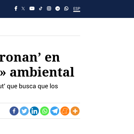
ESP
rronan’ en
n» ambiental
ut' que busca que los