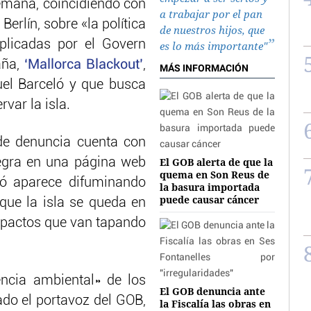
emana, coincidiendo con
a trabajar por el pan
 Berlín, sobre «la política
de nuestros hijos, que
aplicadas por el Govern
es lo más importante"
aña,
‘Mallorca Blackout’
,
MÁS INFORMACIÓN
el Barceló y que busca
rvar la isla.
de denuncia cuenta con
tegra en una página web
El GOB alerta de que la
quema en Son Reus de
ló aparece difuminando
la basura importada
puede causar cáncer
que la isla se queda en
mpactos que van tapando
encia ambiental» de los
El GOB denuncia ante
ado el portavoz del GOB,
la Fiscalía las obras en