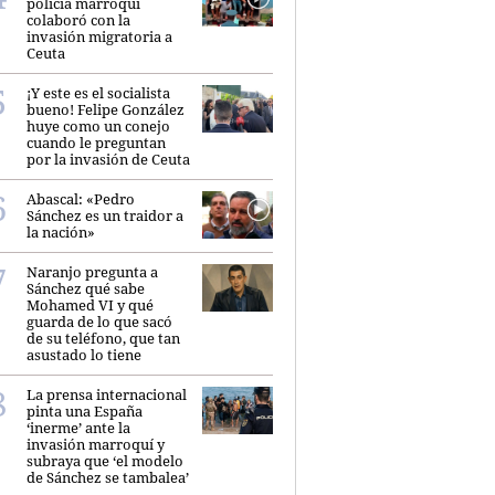
policía marroquí
colaboró con la
invasión migratoria a
Ceuta
¡Y este es el socialista
bueno! Felipe González
huye como un conejo
cuando le preguntan
por la invasión de Ceuta
Abascal: «Pedro
Sánchez es un traidor a
la nación»
Naranjo pregunta a
Sánchez qué sabe
Mohamed VI y qué
guarda de lo que sacó
de su teléfono, que tan
asustado lo tiene
La prensa internacional
pinta una España
‘inerme’ ante la
invasión marroquí y
subraya que ‘el modelo
de Sánchez se tambalea’