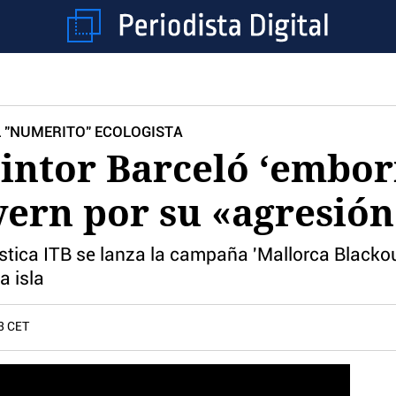
L "NUMERITO" ECOLOGISTA
pintor Barceló ‘embo
vern por su «agresió
rística ITB se lanza la campaña 'Mallorca Blacko
a isla
3 CET