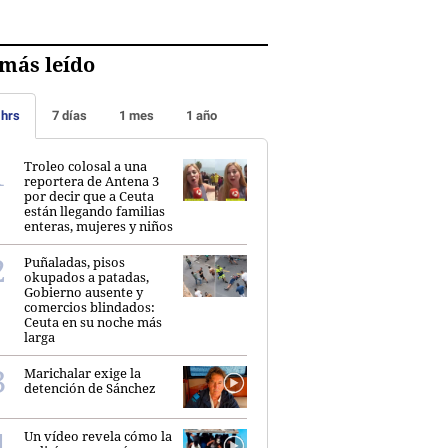
más leído
 hrs
7 días
1 mes
1 año
Troleo colosal a una
reportera de Antena 3
por decir que a Ceuta
están llegando familias
enteras, mujeres y niños
Puñaladas, pisos
okupados a patadas,
Gobierno ausente y
comercios blindados:
Ceuta en su noche más
larga
Marichalar exige la
detención de Sánchez
Un vídeo revela cómo la