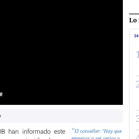
Lo 
24
a
El conseller: "Hay que
OB han informado este
empezar a ser serios y