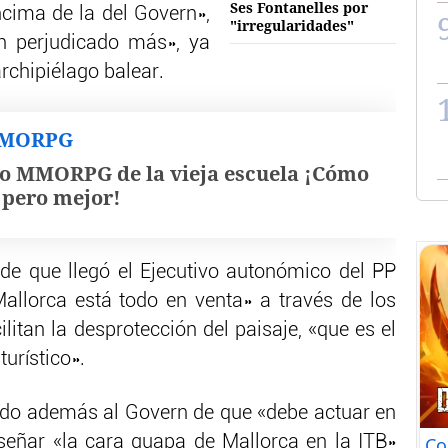
Ses Fontanelles por
cima de la del Govern»,
"irregularidades"
un perjudicado más», ya
rchipiélago balear.
MMORPG
o MMORPG de la vieja escuela ¡Cómo
, pero mejor!
e que llegó el Ejecutivo autonómico del PP
allorca está todo en venta» a través de los
litan la desprotección del paisaje, «que es el
urístico».
ido además al Govern de que «debe actuar en
eñar «la cara guapa de Mallorca en la ITB»
Co