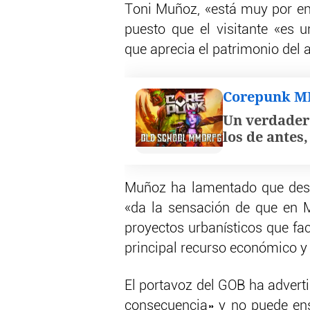
Toni Muñoz, «está muy por en
puesto que el visitante «es 
que aprecia el patrimonio del a
Corepunk 
Un verdader
los de antes
Muñoz ha lamentado que desd
«da la sensación de que en M
proyectos urbanísticos que faci
principal recurso económico y t
El portavoz del GOB ha advert
consecuencia» y no puede ens