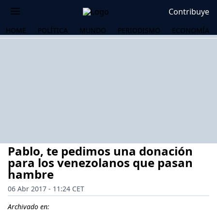
Contribuye
HOME
POLÍTICA
MUNDO
PERIODISMO
ECONOMÍA
Pablo, te pedimos una donación
para los venezolanos que pasan
hambre
06 Abr 2017 - 11:24 CET
OS
Archivado en: