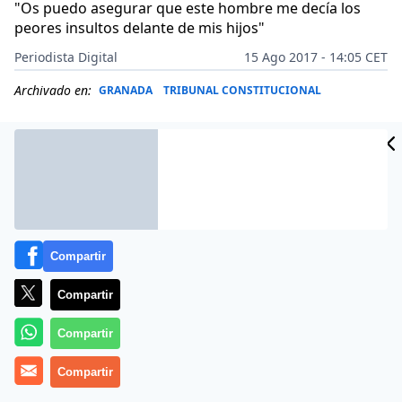
"Os puedo asegurar que este hombre me decía los
peores insultos delante de mis hijos"
Periodista Digital
15 Ago 2017 - 14:05 CET
Archivado en:
GRANADA
TRIBUNAL CONSTITUCIONAL
Compartir
Compartir
Compartir
El diario ABC ha tenido acceso a la carta inédita y
Compartir
rubricada por la madre de Maracena (Granada), Juana