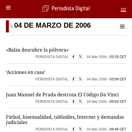
ESP
04 DE MARZO DE 2006
MENÚ
SECCIONES
POLÍTICA
«Balza descubre la pólvora»
MUNDO
PERIODISTA DIGITAL
04 Mar 2006
- 03:33 CET
PERIODISMO
ECONOMÍA
‘Acciones en casa’
DEPORTES
PERIODISTA DIGITAL
04 Mar 2006
- 05:09 CET
CIENCIA
TECNOLOGÍA
Juan Manuel de Prada destroza El Código Da Vinci
CULTURA
PERIODISTA DIGITAL
04 Mar 2006
- 09:02 CET
TELEVISIÓN
GENTE
Fútbol, bisexualidad, tabloides, Internet y demandas
MAGAZINE
judiciales
PERIODISTA DIGITAL
04 Mar 2006
- 09:49 CET
OTRAS WEBS