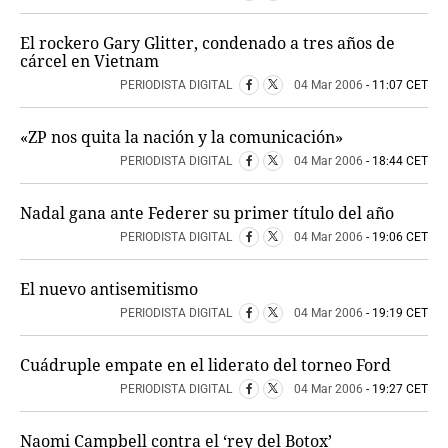
CRIMEN Y CASTIGO
El rockero Gary Glitter, condenado a tres años de
MOTOR
cárcel en Vietnam
RELIGION
PERIODISTA DIGITAL
04 Mar 2006
- 11:07 CET
TRAVELLERS
EXPERTOS
«ZP nos quita la nación y la comunicación»
GASTRONOMÍA
PERIODISTA DIGITAL
04 Mar 2006
- 18:44 CET
SALUD
ESCAPARATE
Nadal gana ante Federer su primer título del año
24X7
PERIODISTA DIGITAL
04 Mar 2006
- 19:06 CET
LA RETAGUARDIA
LA BURBUJA
El nuevo antisemitismo
PERIODISTA DIGITAL
04 Mar 2006
- 19:19 CET
DIRECTORIOS
LO ÚLTIMO
Cuádruple empate en el liderato del torneo Ford
BLOGS
PERIODISTA DIGITAL
04 Mar 2006
- 19:27 CET
VÍDEOS
TEMAS
Naomi Campbell contra el ‘rey del Botox’