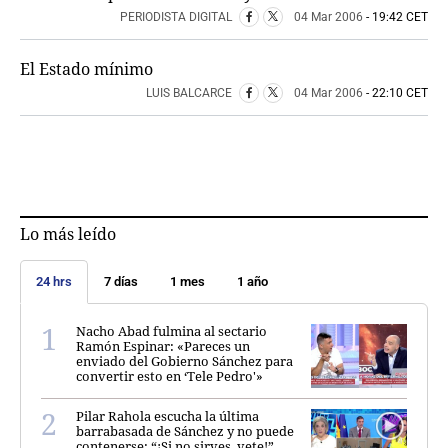
PERSONAJES
PERIODISTA DIGITAL
04 Mar 2006
- 19:42 CET
ORGANISMOS
LUGARES
El Estado mínimo
AUTORES
LUIS BALCARCE
04 Mar 2006
- 22:10 CET
HEMEROTECA
SERVICIOS
OFERTAS
CLUB PD
Lo más leído
ENLACES
MEDIOS
24 hrs
7 días
1 mes
1 año
MÁS SERVICIOS
EDICIONES
Nacho Abad fulmina al sectario
Ramón Espinar: «Pareces un
enviado del Gobierno Sánchez para
AMÉRICA
convertir esto en ‘Tele Pedro'»
ESPAÑA
Pilar Rahola escucha la última
barrabasada de Sánchez y no puede
contenerse: “¡Si no sirves, vete!”