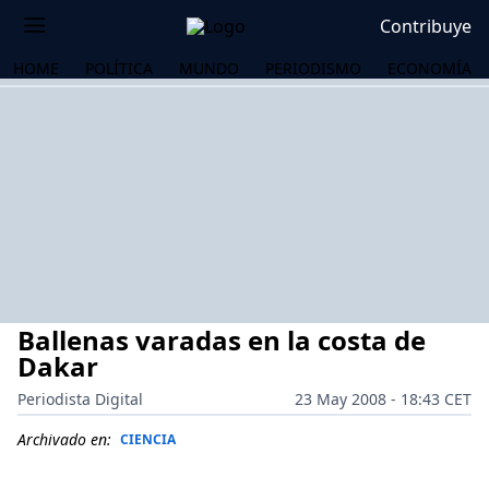
Contribuye
HOME
POLÍTICA
MUNDO
PERIODISMO
ECONOMÍA
Ballenas varadas en la costa de
Dakar
Periodista Digital
23 May 2008 - 18:43 CET
OS
Archivado en:
CIENCIA