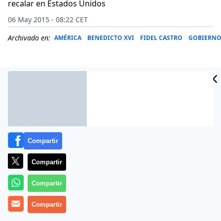
recalar en Estados Unidos
06 May 2015 - 08:22 CET
Archivado en:
AMÉRICA
BENEDICTO XVI
FIDEL CASTRO
GOBIERNO
Compartir
Compartir
Compartir
El presidente cubano
Raúl Castro
será recibido por el
Papa Francisco
Compartir
el próximo domingo 10 de mayo en el
Vaticano , según ha confirmado el portavoz de la