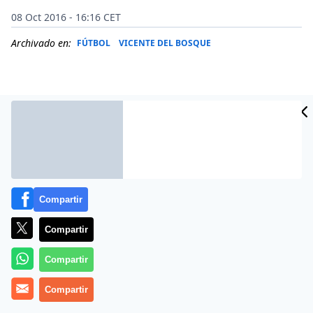
08 Oct 2016 - 16:16 CET
Archivado en:
FÚTBOL
VICENTE DEL BOSQUE
Compartir
Compartir
Compartir
El exseleccionador español Vicente del Bosque afirmó
que durante el último tramo de su etapa al frente de
Compartir
‘la Roja’ «hubo intoxicaciones desde fuera que