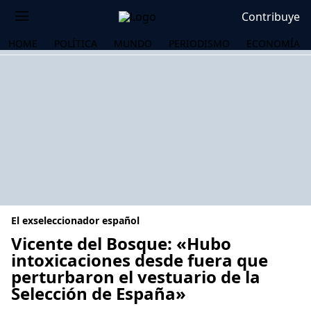
Contribuye
HOME
POLÍTICA
MUNDO
PERIODISMO
ECONOMÍA
El exseleccionador español
Vicente del Bosque: «Hubo
intoxicaciones desde fuera que
perturbaron el vestuario de la
OS
Selección de España»