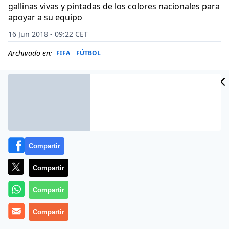
gallinas vivas y pintadas de los colores nacionales para
apoyar a su equipo
16 Jun 2018 - 09:22 CET
Archivado en:
FIFA
FÚTBOL
Compartir
Compartir
Compartir
Compartir
Los aficionados nigerianos que animarán a su
selección en el Mundial no podrán contar el sábado,