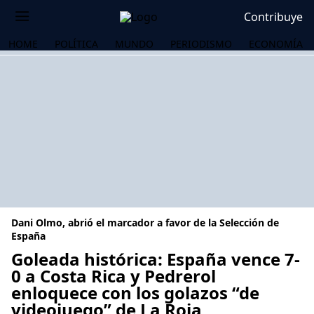
Contribuye
HOME
POLÍTICA
MUNDO
PERIODISMO
ECONOMÍA
Dani Olmo, abrió el marcador a favor de la Selección de
España
Goleada histórica: España vence 7-
0 a Costa Rica y Pedrerol
OS
enloquece con los golazos “de
videojuego” de La Roja