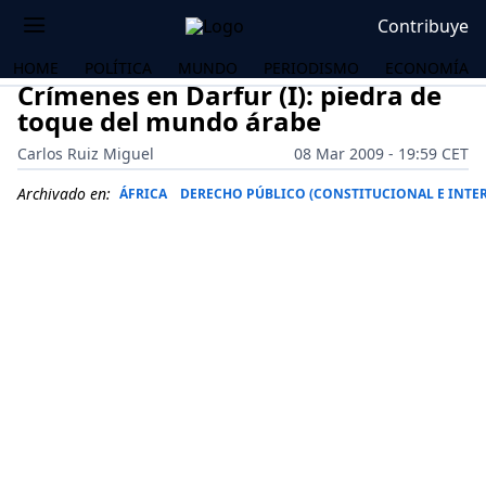
Contribuye
HOME
POLÍTICA
MUNDO
PERIODISMO
ECONOMÍA
Crímenes en Darfur (I): piedra de
toque del mundo árabe
Carlos Ruiz Miguel
08 Mar 2009 - 19:59 CET
Archivado en:
ÁFRICA
DERECHO PÚBLICO (CONSTITUCIONAL E INTE
OS