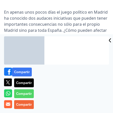
En apenas unos pocos días el juego político en Madrid
ha conocido dos audaces iniciativas que pueden tener
importantes consecuencias no sólo para el propio
Madrid sino para toda España. ¿Cómo pueden afectar
a la política nacional la iniciativa de
Isabel Natividad
Díaz Ayuso
de disolver la Asamblea de Madrid y la de
Pablo Manuel Iglesias Turrión
de disputar las
elecciones a Ayuso?
https://t.me/desdelatlantico
Compartir
I. DÍAZ AYUSO JUEGA Y GANA CONTRA CIUDADANOS Y
Compartir
«MÁS MADRID»
Compartir
El miércoles 10 de marzo tras el anuncio de que
Ciudadanos presentaba una moción de censura
Compartir
contra el presidente regional de Murcia (del Pp) con el