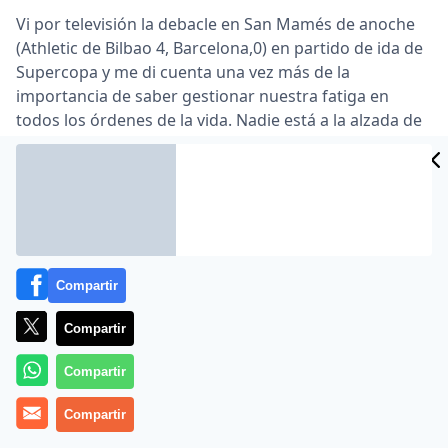
Vi por televisión la debacle en San Mamés de anoche
(Athletic de Bilbao 4, Barcelona,0) en partido de ida de
Supercopa y me di cuenta una vez más de la
importancia de saber gestionar nuestra fatiga en
todos los órdenes de la vida. Nadie está a la alzada de
su potencial si no sabe descansar lo suficiente.
De entrada, me llama la atención el diabólico
calendario que obliga al equipo a jugar una final de la
Supercopa de Europa en la capital de la remota
Georgia y tan sólo tres días más tarde un partido en
Bilbao, con el desgraciado añadido de que lo que
Compartir
parecía una final plácida se convirtió en un
tormentoso empate a 4 resuelto in extremis en la
Compartir
prórroga.
Compartir
Que el partido de vuelta de Supercopa sea este lunes
es también una ubicación en el calendario que firmaría
Compartir
nuestro peor enemigo.