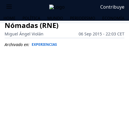
Contribuye
HOME
POLÍTICA
MUNDO
PERIODISMO
ECONOMÍA
Nómadas (RNE)
Miguel Ángel Violán
06 Sep 2015 - 22:03 CET
Archivado en:
EXPERIENCIAS
OS