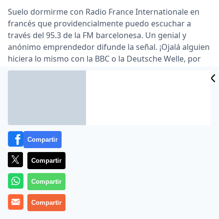
Suelo dormirme con Radio France Internationale en
francés que providencialmente puedo escuchar a
través del 95.3 de la FM barcelonesa. Un genial y
anónimo emprendedor difunde la señal. ¡Ojalá alguien
hiciera lo mismo con la BBC o la Deutsche Welle, por
poner unos ejemplos!
Inopinadamente he movido el dial al final de la
madrugada y he topado con un interesante programa
de Radio Nacional de España, «Nómadas», dedicado a
la ciudad alemana de Lübeck. Allí estuve en los años
ochenta, viajando desde Bremen, donde disfruté de
Compartir
una beca estival en el Goethe Institut de aquella
ciudad.
Compartir
Me ha gustado la factura de «Nómadas», el tono y
Compartir
substancia de sus explicaciones, y el testimonio de
alemanes con cultura hispánica y gran dominio de la
Compartir
lengua de Cervantes.