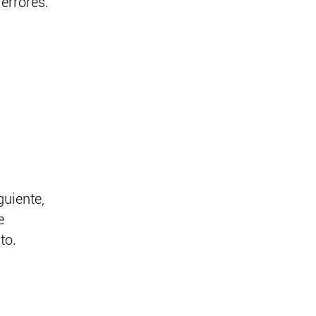
errores.
guiente,
e
to.