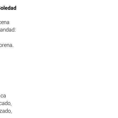
Soledad
scena
mandad:
orena.
aca
icado,
izado,