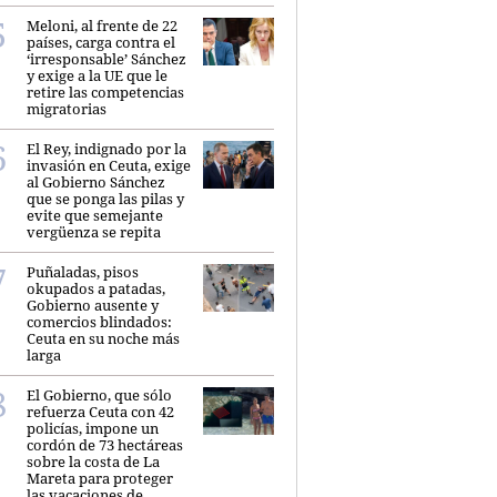
Meloni, al frente de 22
países, carga contra el
‘irresponsable’ Sánchez
y exige a la UE que le
retire las competencias
migratorias
El Rey, indignado por la
invasión en Ceuta, exige
al Gobierno Sánchez
que se ponga las pilas y
evite que semejante
vergüenza se repita
Puñaladas, pisos
okupados a patadas,
Gobierno ausente y
comercios blindados:
Ceuta en su noche más
larga
El Gobierno, que sólo
refuerza Ceuta con 42
policías, impone un
cordón de 73 hectáreas
sobre la costa de La
Mareta para proteger
las vacaciones de