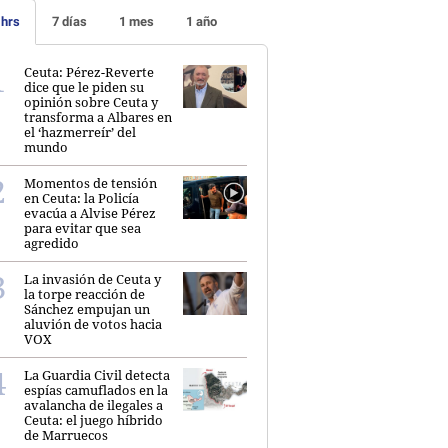
 hrs
7 días
1 mes
1 año
Ceuta: Pérez-Reverte
dice que le piden su
opinión sobre Ceuta y
transforma a Albares en
el ‘hazmerreír’ del
mundo
Momentos de tensión
en Ceuta: la Policía
evacúa a Alvise Pérez
para evitar que sea
agredido
La invasión de Ceuta y
la torpe reacción de
Sánchez empujan un
aluvión de votos hacia
VOX
La Guardia Civil detecta
espías camuflados en la
avalancha de ilegales a
Ceuta: el juego híbrido
de Marruecos