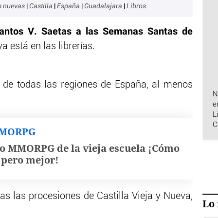
as nuevas
|
Castilla
|
España
|
Guadalajara
|
Libros
Cantos V. Saetas a las Semanas Santas de
ya está en las librerías.
 de todas las regiones de España, al menos
N
e
L
C
MMORPG
o MMORPG de la vieja escuela ¡Cómo
, pero mejor!
s las procesiones de Castilla Vieja y Nueva,
Lo 