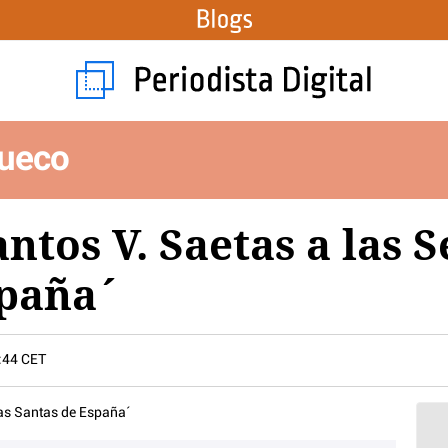
ueco
antos V. Saetas a las
spaña´
:44 CET