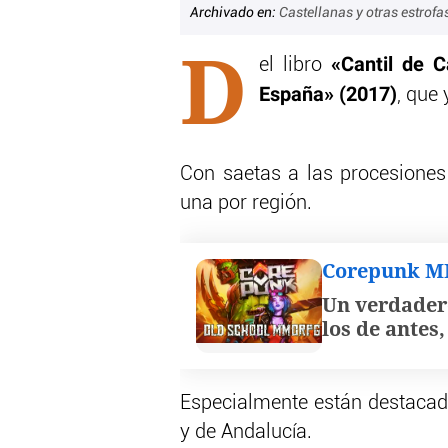
Archivado en:
Castellanas y otras estrof
D
«Cantil de 
el libro
España» (2017)
, que 
Con saetas a las procesiones
una por región.
Corepunk 
Un verdader
los de antes
Especialmente están destacada
y de Andalucía.