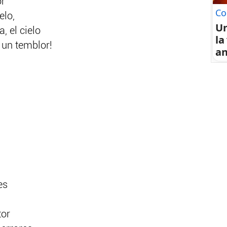
or
Co
elo,
U
, el cielo
la
 un temblor!
an
es
tor