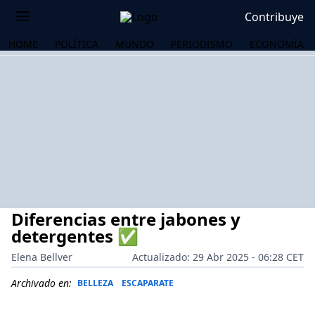
Contribuye
HOME
POLÍTICA
MUNDO
PERIODISMO
ECONOMÍA
Diferencias entre jabones y
detergentes ✅
Elena Bellver
Actualizado: 29 Abr 2025 - 06:28 CET
OS
Archivado en:
BELLEZA
ESCAPARATE