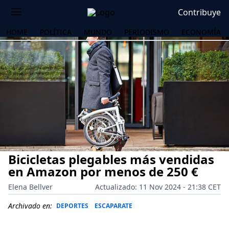
Contribuye
HOME
POLÍTICA
MUNDO
PERIODISMO
ECONOMÍA
Bicicletas plegables más vendidas
en Amazon por menos de 250 €
Elena Bellver
Actualizado: 11 Nov 2024 - 21:38 CET
OS
Archivado en:
DEPORTES
ESCAPARATE