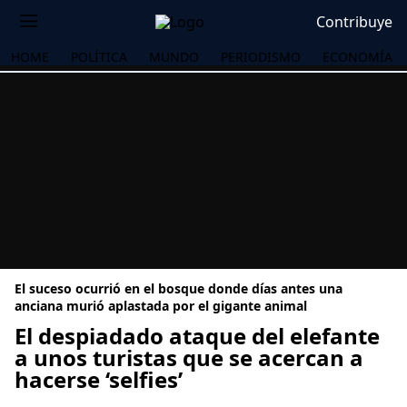
Contribuye
HOME
POLÍTICA
MUNDO
PERIODISMO
ECONOMÍA
El suceso ocurrió en el bosque donde días antes una
anciana murió aplastada por el gigante animal
El despiadado ataque del elefante
a unos turistas que se acercan a
OS
hacerse ‘selfies’