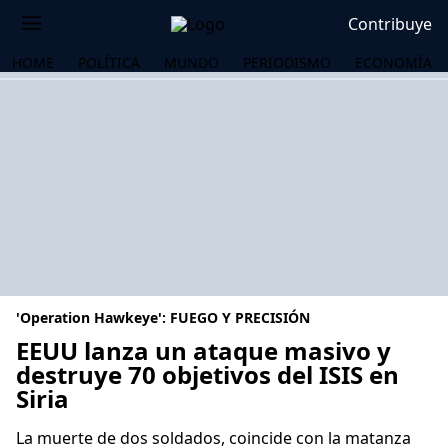
Contribuye
HOME
POLÍTICA
MUNDO
PERIODISMO
ECONOMÍA
'Operation Hawkeye': FUEGO Y PRECISIÓN
EEUU lanza un ataque masivo y
destruye 70 objetivos del ISIS en
Siria
OS
La muerte de dos soldados, coincide con la matanza