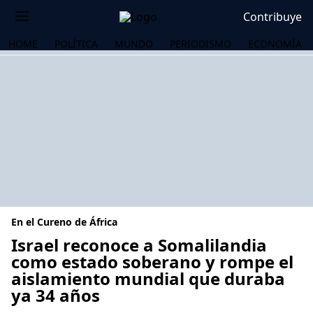
Contribuye
HOME
POLÍTICA
MUNDO
PERIODISMO
ECONOMÍA
En el Cureno de África
Israel reconoce a Somalilandia
como estado soberano y rompe el
aislamiento mundial que duraba
OS
ya 34 años