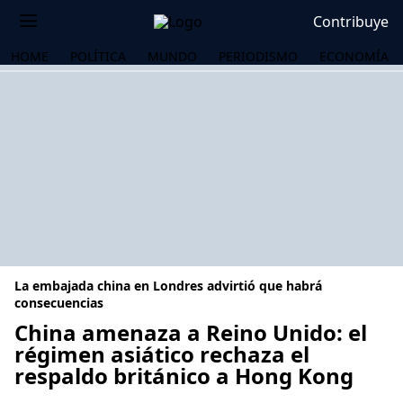
Contribuye
HOME
POLÍTICA
MUNDO
PERIODISMO
ECONOMÍA
La embajada china en Londres advirtió que habrá
consecuencias
China amenaza a Reino Unido: el
régimen asiático rechaza el
OS
respaldo británico a Hong Kong