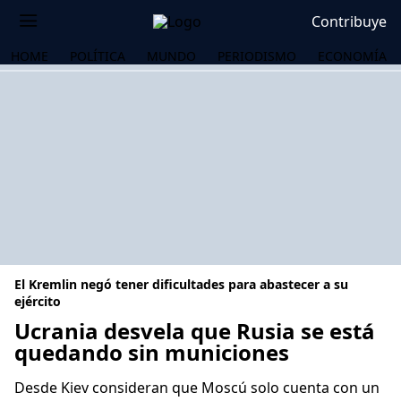
Contribuye
HOME
POLÍTICA
MUNDO
PERIODISMO
ECONOMÍA
El Kremlin negó tener dificultades para abastecer a su
ejército
Ucrania desvela que Rusia se está
quedando sin municiones
OS
Desde Kiev consideran que Moscú solo cuenta con un