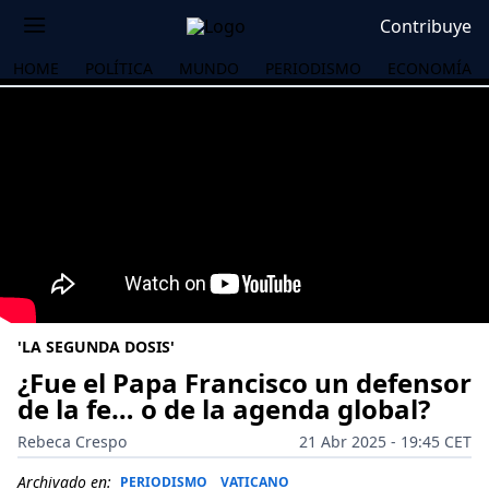
Contribuye
HOME
POLÍTICA
MUNDO
PERIODISMO
ECONOMÍA
'LA SEGUNDA DOSIS'
¿Fue el Papa Francisco un defensor
de la fe… o de la agenda global?
OS
Rebeca Crespo
21 Abr 2025 - 19:45 CET
Archivado en:
PERIODISMO
VATICANO