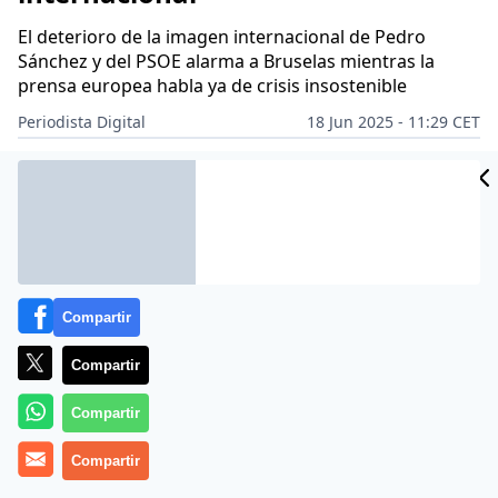
El deterioro de la imagen internacional de Pedro
Sánchez y del PSOE alarma a Bruselas mientras la
prensa europea habla ya de crisis insostenible
Periodista Digital
18 Jun 2025 - 11:29 CET
Archivado en:
EUROPA
GOBIERNO
PARTIDOS POLÍTICOS
PERIOD
Compartir
Compartir
Compartir
Compartir