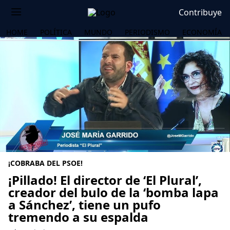
Contribuye
HOME
POLÍTICA
MUNDO
PERIODISMO
ECONOMÍA
¡COBRABA DEL PSOE!
¡Pillado! El director de ‘El Plural’,
creador del bulo de la ‘bomba lapa
a Sánchez’, tiene un pufo
OS
tremendo a su espalda