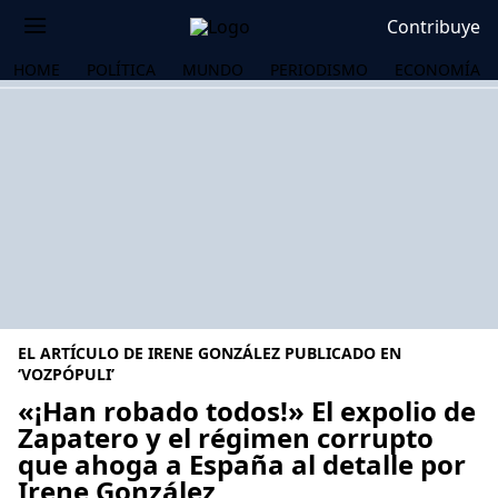
Contribuye
HOME
POLÍTICA
MUNDO
PERIODISMO
ECONOMÍA
EL ARTÍCULO DE IRENE GONZÁLEZ PUBLICADO EN
‘VOZPÓPULI’
«¡Han robado todos!» El expolio de
Zapatero y el régimen corrupto
OS
que ahoga a España al detalle por
Irene González