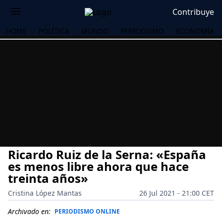
Contribuye
HOME
POLÍTICA
MUNDO
PERIODISMO
ECONOMÍA
Ricardo Ruiz de la Serna: «España
es menos libre ahora que hace
treinta años»
Cristina López Mantas
26 Jul 2021 - 21:00 CET
OS
Archivado en:
PERIODISMO ONLINE