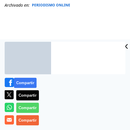
Archivado en:
PERIODISMO ONLINE
Compartir
Compartir
Más información
Compartir
Compartir