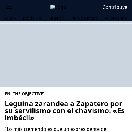
Contribuye
HOME
POLÍTICA
MUNDO
PERIODISMO
ECONOMÍA
EN 'THE OBJECTIVE'
Leguina zarandea a Zapatero por
su servilismo con el chavismo: «Es
imbécil»
OS
"Lo más tremendo es que un expresidente de