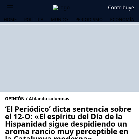
Contribuye
HOME
POLÍTICA
MUNDO
PERIODISMO
ECONOMÍA
OPINIÓN / Afilando columnas
‘El Periódico’ dicta sentencia sobre
el 12-O: «El espíritu del Día de la
Hispanidad sigue despidiendo un
OS
aroma rancio muy perceptible en
la Catalunya moderna»