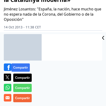
Jiménez Losantos: "España, la nación, hace mucho que
no espera nada de la Corona, del Gobierno o de la
Oposición"
14 Oct 2013 - 11:38 CET
Archivado en:
ALFONSO USSÍA
BILL GATES
CIUDADANOS
ESPERAN
Compartir
Compartir
Compartir
Compartir