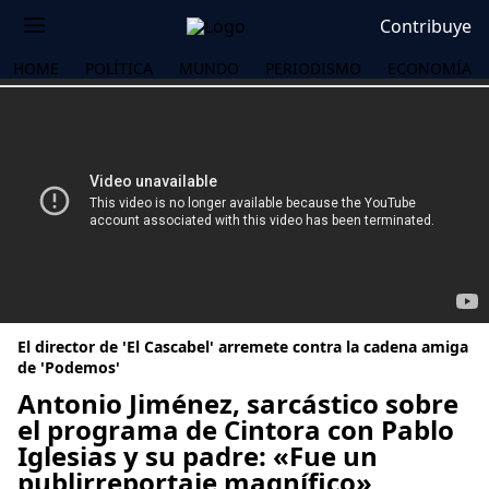
Contribuye
HOME
POLÍTICA
MUNDO
PERIODISMO
ECONOMÍA
El director de 'El Cascabel' arremete contra la cadena amiga
de 'Podemos'
Antonio Jiménez, sarcástico sobre
el programa de Cintora con Pablo
OS
Iglesias y su padre: «Fue un
publirreportaje magnífico»