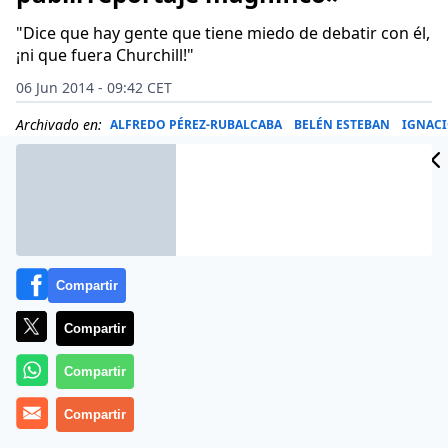
"Dice que hay gente que tiene miedo de debatir con él,
¡ni que fuera Churchill!"
06 Jun 2014 - 09:42 CET
Archivado en:
ALFREDO PÉREZ-RUBALCABA
BELÉN ESTEBAN
IGNAC
Compartir
Compartir
Compartir
Compartir
El efecto ‘Podemos’ está generando una paradoja en