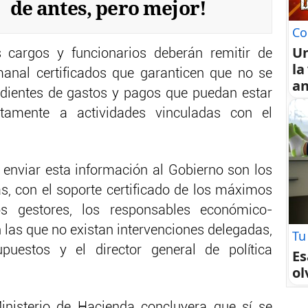
de antes, pero mejor!
Co
U
s cargos y funcionarios deberán remitir de
la
anal certificados que garanticen que no se
an
edientes de gastos y pagos que puedan estar
ctamente a actividades vinculadas con el
enviar esta información al Gobierno son los
as, con el soporte certificado de los máximos
s gestores, los responsables económico-
n las que no existan intervenciones delegadas,
Tu
upuestos y el director general de política
Es
ol
inisterio de Hacienda concluyera que sí se