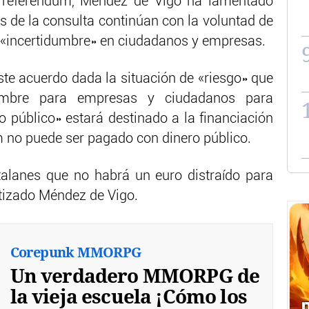
el referéndum, Méndez de Vigo ha lamentado
es de la consulta continúan con la voluntad de
o «incertidumbre» en ciudadanos y empresas.
ste acuerdo dada la situación de «riesgo» que
umbre para empresas y ciudadanos para
o público» estará destinado a la financiación
m no puede ser pagado con dinero público.
talanes que no habrá un euro distraído para
ntizado Méndez de Vigo.
Corepunk MMORPG
Un verdadero MMORPG de
la vieja escuela ¡Cómo los