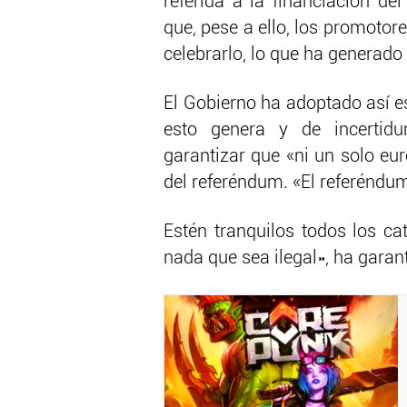
referida a la financiación d
que, pese a ello, los promotor
celebrarlo, lo que ha generad
El Gobierno ha adoptado así e
esto genera y de incertid
garantizar que «ni un solo eur
del referéndum. «El referéndu
Estén tranquilos todos los ca
nada que sea ilegal», ha gara