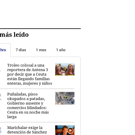
más leído
 hrs
7 días
1 mes
1 año
Troleo colosal a una
reportera de Antena 3
por decir que a Ceuta
están llegando familias
enteras, mujeres y niños
Puñaladas, pisos
okupados a patadas,
Gobierno ausente y
comercios blindados:
Ceuta en su noche más
larga
Marichalar exige la
detención de Sánchez