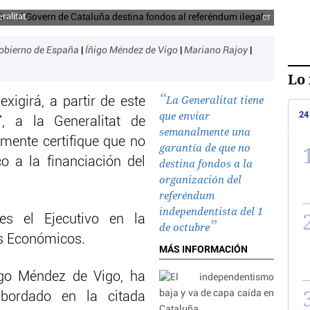
alitat.
CT
obierno de España
|
Íñigo Méndez de Vigo
|
Mariano Rajoy
|
Lo 
La Generalitat tiene
xigirá, a partir de este
que enviar
24
, a la Generalitat de
semanalmente una
mente certifique que no
garantía de que no
o a la financiación del
destina fondos a la
organización del
referéndum
independentista del 1
es el Ejecutivo en la
de octubre
s Económicos.
MÁS INFORMACIÓN
igo Méndez de Vigo, ha
bordado en la citada