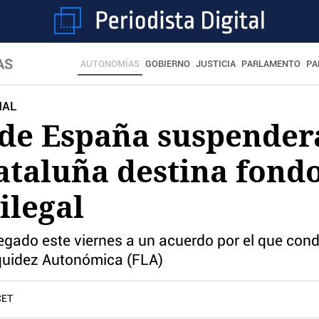
AS
AUTONOMÍAS
GOBIERNO
JUSTICIA
PARLAMENTO
PA
NAL
de España suspenderá 
taluña destina fondo
ilegal
legado este viernes a un acuerdo por el que con
iquidez Autonómica (FLA)
CET