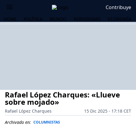
Contribuye
HOME
POLÍTICA
MUNDO
PERIODISMO
ECONOMÍA
Rafael López Charques: «Llueve
sobre mojado»
Rafael López Charques
15 Dic 2025 - 17:18 CET
OS
Archivado en:
COLUMNISTAS