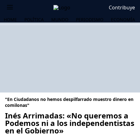
Contribuye
HOME
POLÍTICA
MUNDO
PERIODISMO
ECONOMÍA
"En Ciudadanos no hemos despilfarrado muestro dinero en
comilonas"
Inés Arrimadas: «No queremos a
Podemos ni a los independentistas
OS
en el Gobierno»