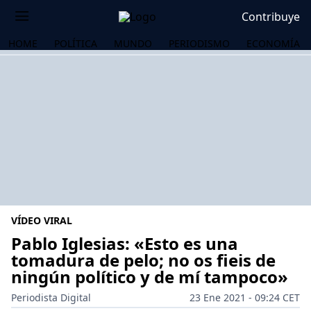
Contribuye
HOME
POLÍTICA
MUNDO
PERIODISMO
ECONOMÍA
VÍDEO VIRAL
Pablo Iglesias: «Esto es una
tomadura de pelo; no os fieis de
ningún político y de mí tampoco»
OS
Periodista Digital
23 Ene 2021 - 09:24 CET