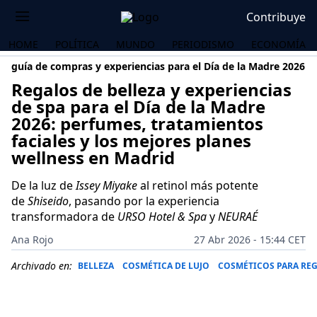
Contribuye
HOME
POLÍTICA
MUNDO
PERIODISMO
ECONOMÍA
guía de compras y experiencias para el Día de la Madre 2026
Regalos de belleza y experiencias
de spa para el Día de la Madre
2026: perfumes, tratamientos
faciales y los mejores planes
wellness en Madrid
De la luz de
Issey Miyake
al retinol más potente
de
Shiseido
, pasando por la experiencia
transformadora de
URSO Hotel & Spa
y
NEURAÉ
Ana Rojo
27 Abr 2026 - 15:44 CET
Archivado en:
BELLEZA
COSMÉTICA DE LUJO
COSMÉTICOS PARA RE
OS