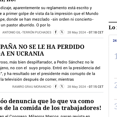
dizaje, aparentemente su reglamento está escrito y
e a primer golpe de vista da la impresión que el Mundo
ape, donde se han mezclado -sin orden ni concierto-
 un pastor aburrido. O por lo
Lo 
ANTONIO GIL-TERRÓN PUCHADES
28 May 2024
- 07:18 CET
24
SPAÑA NO SE LE HA PERDIDO
A EN UCRANIA
roso, más bien despilfarrador, a Pedro Sánchez no le
jeno, no con el suyo propio. Entró en la presidencia del
, y ha resultado ser el presidente más corrupto de la
 la televisión después de comer, mientras
RAMIRO GRAU MORANCHO
28 May 2024
- 07:15 CET
jóo denuncia que lo que va como
s de la comida de los trabajadores!
en el Congreso, Milagros Marcos, pasan revista en