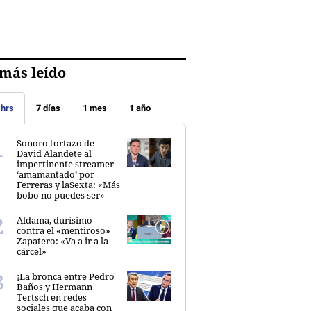
más leído
 hrs
7 días
1 mes
1 año
Sonoro tortazo de
David Alandete al
impertinente streamer
‘amamantado’ por
Ferreras y laSexta: «Más
bobo no puedes ser»
Aldama, durísimo
contra el «mentiroso»
Zapatero: «Va a ir a la
cárcel»
¡La bronca entre Pedro
Baños y Hermann
Tertsch en redes
sociales que acaba con