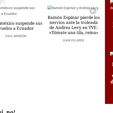
la
Ramón Espinar pierde los
nervios ante la troleada
méxico suspende sus
l
de Andrea Levy en TVE:
vuelos a Ecuador
«Tómate una tila, reina»
e
PAUL MONZÓN
JUAN VELARDE
v
í, no!