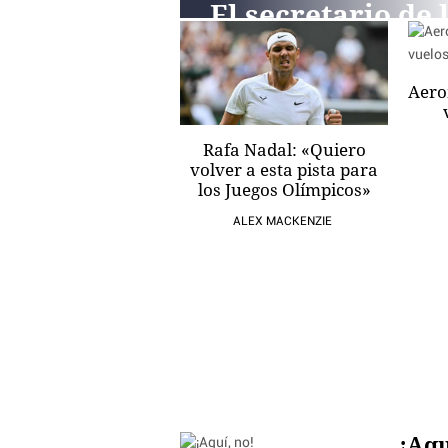
El secretario de 
ONU condena el
ataque israelí a
Aero
Rafah, pero no e
de los asesinos d
Rafa Nadal: «Quiero
volver a esta pista para
Hamás a Tel Avi
los Juegos Olímpicos»
PAUL MONZÓN
ALEX MACKENZIE
¡Aqu