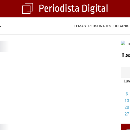
4
TEMAS
PERSONAJES
ORGANI
La
lor
de
Lun
6
13
20
27