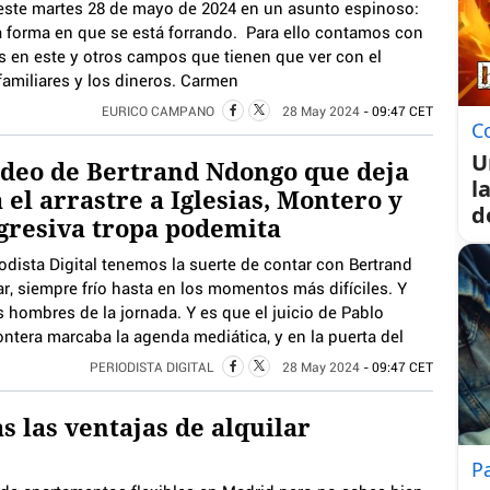
este martes 28 de mayo de 2024 en un asunto espinoso:
a forma en que se está forrando. Para ello contamos con
 en este y otros campos que tienen que ver con el
amiliares y los dineros. Carmen
EURICO CAMPANO
28 May 2024
- 09:47 CET
C
U
ídeo de Bertrand Ndongo que deja
l
 el arrastre a Iglesias, Montero y
d
gresiva tropa podemita
odista Digital tenemos la suerte de contar con Bertrand
r, siempre frío hasta en los momentos más difíciles. Y
 hombres de la jornada. Y es que el juicio de Pablo
ontera marcaba la agenda mediática, y en la puerta del
PERIODISTA DIGITAL
28 May 2024
- 09:47 CET
s las ventajas de alquilar
P