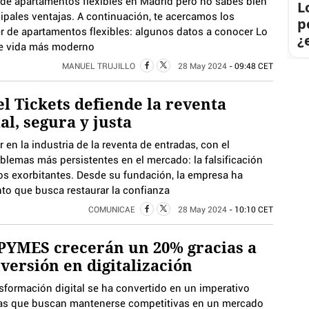
r de apartamentos flexibles en Madrid pero no sabes bien
L
ipales ventajas. A continuación, te acercamos los
p
ler de apartamentos flexibles: algunos datos a conocer Lo
¿
o de vida más moderno
MANUEL TRUJILLO
28 May 2024
- 09:48 CET
l Tickets defiende la reventa
ial, segura y justa
en la industria de la reventa de entradas, con el
lemas más persistentes en el mercado: la falsificación
os exorbitantes. Desde su fundación, la empresa ha
to que busca restaurar la confianza
COMUNICAE
28 May 2024
- 10:10 CET
PYMES crecerán un 20% gracias a
nversión en digitalización
sformación digital se ha convertido en un imperativo
as que buscan mantenerse competitivas en un mercado