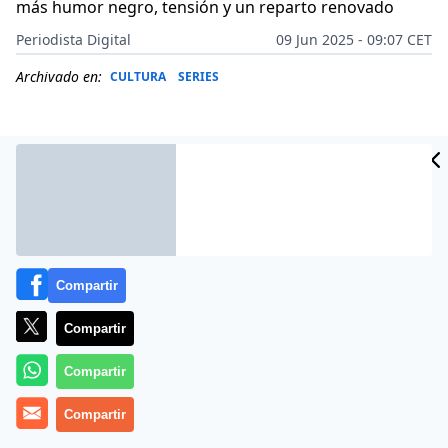
más humor negro, tensión y un reparto renovado
Periodista Digital
09 Jun 2025 - 09:07 CET
Archivado en:
CULTURA
SERIES
Compartir
Compartir
Compartir
En un panorama saturado de ficciones sobre espías,
donde el glamour y la acción suelen marcar la pauta,
Compartir
‘Slow Horses’
ha conseguido convertirse en una rara