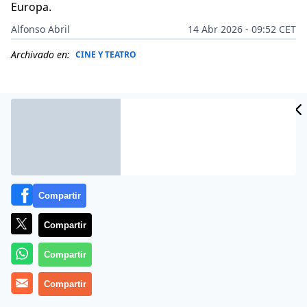
Europa.
Alfonso Abril
14 Abr 2026 - 09:52 CET
Archivado en:
CINE Y TEATRO
Compartir
Compartir
Compartir
El próximo 14 de abril, el histórico Teatro Alcázar de
Compartir
Madrid acogerá el estreno absoluto de “Así se baila el
Tango”, el nuevo espectáculo de la compañía